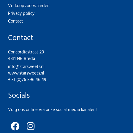
Verkoopvoorwaarden
Privacy policy
Contact
Contact
Concordiastraat 20
4811 NB Breda
info@starsweets.nl
www.starsweets.nl
+ 31 (0)76 596 46 49
Socials
Volg ons online via onze social media kanalen!
F
I
a
n