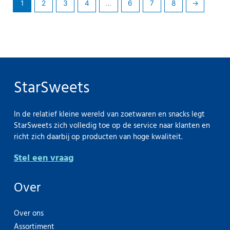
1
2
3
4
…
6
7
8
→
StarSweets
In de relatief kleine wereld van zoetwaren en snacks legt
StarSweets zich volledig toe op de service naar klanten en
richt zich daarbij op producten van hoge kwaliteit.
Stel een vraag
Over
Over ons
Assortiment