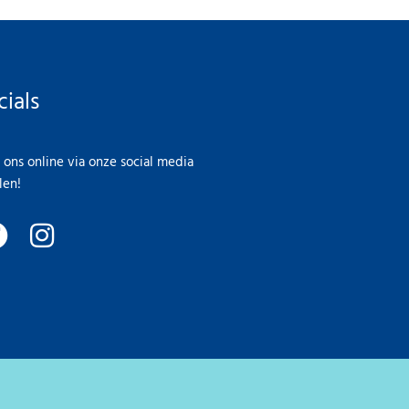
cials
 ons online via onze social media
len!
F
I
a
n
c
s
e
t
b
a
o
g
o
r